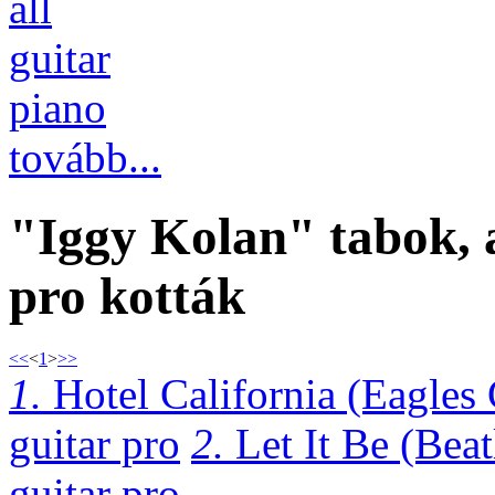
all
guitar
piano
tovább...
"Iggy Kolan" tabok, 
pro kották
<<
<
1
>
>>
1.
Hotel California (Eagles
guitar pro
2.
Let It Be (Bea
guitar pro