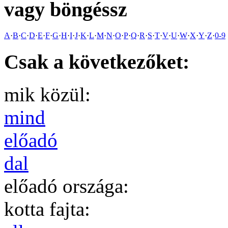
vagy böngéssz
A
·
B
·
C
·
D
·
E
·
F
·
G
·
H
·
I
·
J
·
K
·
L
·
M
·
N
·
O
·
P
·
Q
·
R
·
S
·
T
·
V
·
U
·
W
·
X
·
Y
·
Z
·
0-9
Csak a következőket:
mik közül:
mind
előadó
dal
előadó országa:
kotta fajta: