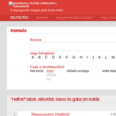
A legnagyobb magyar gitár kotta oldal
FELTÖLTÉS!
Keresés
Hogyan kell tabot olvasni?
Hogy olvas
Keresés
Keress
vagy böngéssz
A
·
B
·
C
·
D
·
E
·
F
·
G
·
H
·
I
·
J
·
K
·
L
·
M
Csak a következőket:
mik közül:
mind
előadó országa:
kotta fajta
előadó
dal
"Halford" tabok, akkordok, bassz és guitar pro kották
1.
Ressurrection
(Halford)
1 t