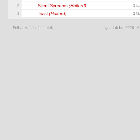
2.
Silent Screams
(Halford)
1 t
3.
Twist
(Halford)
1 t
Felhasználási feltételek
gitartab.hu,
2026 - A