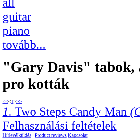
all
guitar
piano
tovább...
"Gary Davis" tabok, 
pro kották
<<
<
1
>
>>
1.
Two Steps Candy Man
(
Felhasználási feltételek
Hírlevélküldés
|
Product reviews
Kapcsolat