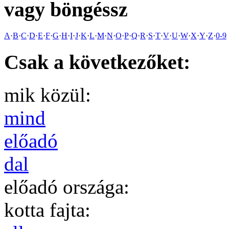
vagy böngéssz
A
·
B
·
C
·
D
·
E
·
F
·
G
·
H
·
I
·
J
·
K
·
L
·
M
·
N
·
O
·
P
·
Q
·
R
·
S
·
T
·
V
·
U
·
W
·
X
·
Y
·
Z
·
0-9
Csak a következőket:
mik közül:
mind
előadó
dal
előadó országa:
kotta fajta: