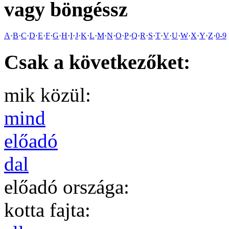
vagy böngéssz
A
·
B
·
C
·
D
·
E
·
F
·
G
·
H
·
I
·
J
·
K
·
L
·
M
·
N
·
O
·
P
·
Q
·
R
·
S
·
T
·
V
·
U
·
W
·
X
·
Y
·
Z
·
0-9
Csak a következőket:
mik közül:
mind
előadó
dal
előadó országa:
kotta fajta: