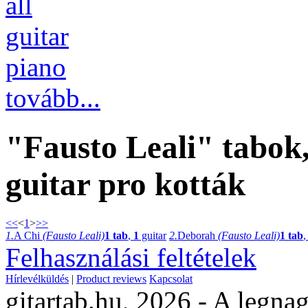
all
guitar
piano
tovább...
"Fausto Leali" tabok,
guitar pro kották
<<
<
1
>
>>
1.
A Chi
(Fausto Leali)
1 tab
,
1
guitar
2.
Deborah
(Fausto Leali)
1 tab
Felhasználási feltételek
Hírlevélküldés
|
Product reviews
Kapcsolat
gitartab.hu,
2026 - A legnag