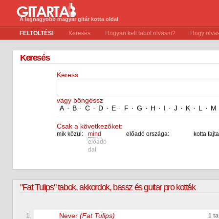
A legnagyobb magyar gitár kotta oldal
FELTÖLTÉS!
Keresés
Hogyan kell tabot olvasni?
Hogy olvas
Keresés
Keress
vagy böngéssz
A
·
B
·
C
·
D
·
E
·
F
·
G
·
H
·
I
·
J
·
K
·
L
·
M
Csak a következőket:
mik közül:
mind
előadó országa:
kotta fajta
előadó
dal
"Fat Tulips" tabok, akkordok, bassz és guitar pro kották
1.
Never
(Fat Tulips)
1 t