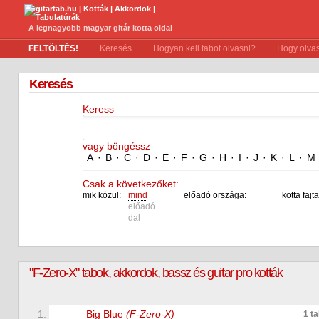
A legnagyobb magyar gitár kotta oldal
FELTÖLTÉS!
Keresés
Hogyan kell tabot olvasni?
Hogy olvas
Keresés
Keress
vagy böngéssz
A
·
B
·
C
·
D
·
E
·
F
·
G
·
H
·
I
·
J
·
K
·
L
·
M
Csak a következőket:
mik közül:
mind
előadó országa:
kotta fajta
előadó
dal
"F-Zero-X" tabok, akkordok, bassz és guitar pro kották
1.
Big Blue
(F-Zero-X)
1 t