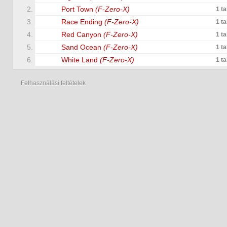
2.
Port Town
(F-Zero-X)
1 t
3.
Race Ending
(F-Zero-X)
1 t
4.
Red Canyon
(F-Zero-X)
1 t
5.
Sand Ocean
(F-Zero-X)
1 t
6.
White Land
(F-Zero-X)
1 t
Felhasználási feltételek