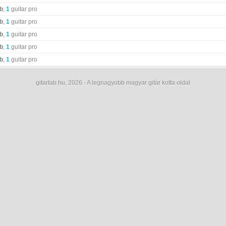
ab
,
1
guitar pro
ab
,
1
guitar pro
ab
,
1
guitar pro
ab
,
1
guitar pro
ab
,
1
guitar pro
gitartab.hu,
2026 - A legnagyobb magyar gitár kotta oldal