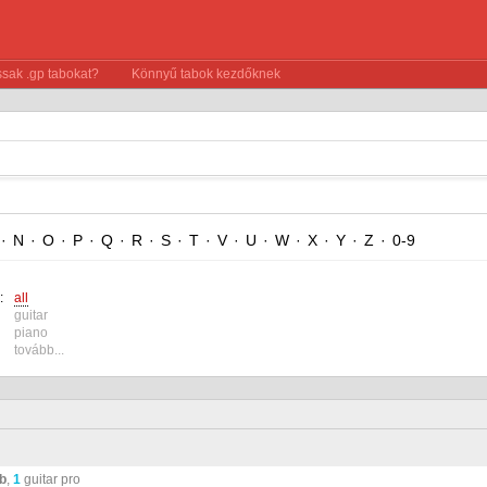
sak .gp tabokat?
Könnyű tabok kezdőknek
·
N
·
O
·
P
·
Q
·
R
·
S
·
T
·
V
·
U
·
W
·
X
·
Y
·
Z
·
0-9
:
all
guitar
piano
tovább...
ab
,
1
guitar pro