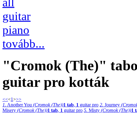
all
guitar
piano
tovább...
"Cromok (The)" tabok
guitar pro kották
<<
<
1
>
>>
1.
Another You
(Cromok (The))
1 tab
,
1
guitar pro
2.
Journey
(Cromok
Misery
(Cromok (The))
1 tab
,
1
guitar pro
5.
Misty
(Cromok (The))
1 