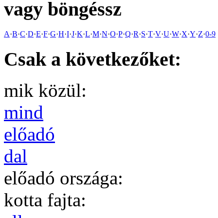
vagy böngéssz
A
·
B
·
C
·
D
·
E
·
F
·
G
·
H
·
I
·
J
·
K
·
L
·
M
·
N
·
O
·
P
·
Q
·
R
·
S
·
T
·
V
·
U
·
W
·
X
·
Y
·
Z
·
0-9
Csak a következőket:
mik közül:
mind
előadó
dal
előadó országa:
kotta fajta: