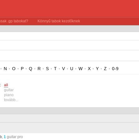
sak .gp tabokat?
Könnyű tabok kezdőknek
·
N
·
O
·
P
·
Q
·
R
·
S
·
T
·
V
·
U
·
W
·
X
·
Y
·
Z
·
0-9
:
all
guitar
piano
tovább...
ab
,
1
guitar pro