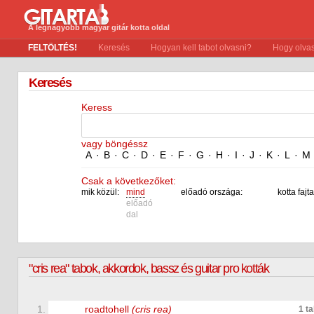
A legnagyobb magyar gitár kotta oldal
FELTÖLTÉS!
Keresés
Hogyan kell tabot olvasni?
Hogy olvas
Keresés
Keress
vagy böngéssz
A
·
B
·
C
·
D
·
E
·
F
·
G
·
H
·
I
·
J
·
K
·
L
·
M
Csak a következőket:
mik közül:
mind
előadó országa:
kotta fajta
előadó
dal
"cris rea" tabok, akkordok, bassz és guitar pro kották
1.
roadtohell
(cris rea)
1 t