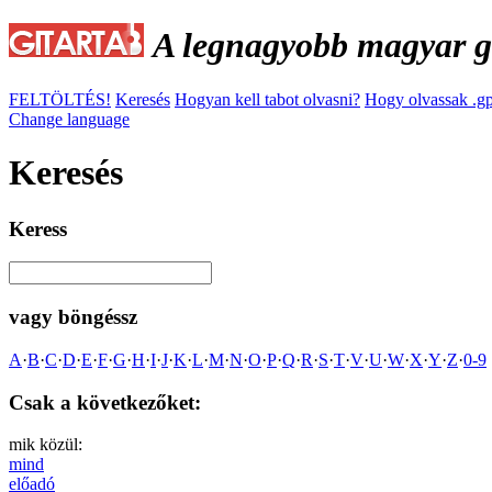
A legnagyobb magyar gi
FELTÖLTÉS!
Keresés
Hogyan kell tabot olvasni?
Hogy olvassak .gp
Change language
Keresés
Keress
vagy böngéssz
A
·
B
·
C
·
D
·
E
·
F
·
G
·
H
·
I
·
J
·
K
·
L
·
M
·
N
·
O
·
P
·
Q
·
R
·
S
·
T
·
V
·
U
·
W
·
X
·
Y
·
Z
·
0-9
Csak a következőket:
mik közül:
mind
előadó