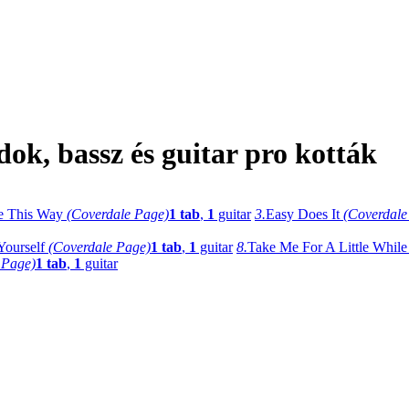
ok, bassz és guitar pro kották
e This Way
(Coverdale Page)
1 tab
,
1
guitar
3.
Easy Does It
(Coverdale
Yourself
(Coverdale Page)
1 tab
,
1
guitar
8.
Take Me For A Little Whil
 Page)
1 tab
,
1
guitar