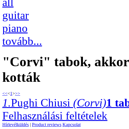
all
guitar
piano
tovább...
"Corvi" tabok, akkord
kották
<<
<
1
>
>>
1.
Pughi Chiusi
(Corvi)
1 ta
Felhasználási feltételek
Hírlevélküldés
|
Product reviews
Kapcsolat