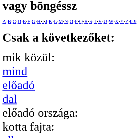
vagy böngéssz
A
·
B
·
C
·
D
·
E
·
F
·
G
·
H
·
I
·
J
·
K
·
L
·
M
·
N
·
O
·
P
·
Q
·
R
·
S
·
T
·
V
·
U
·
W
·
X
·
Y
·
Z
·
0-9
Csak a következőket:
mik közül:
mind
előadó
dal
előadó országa:
kotta fajta: