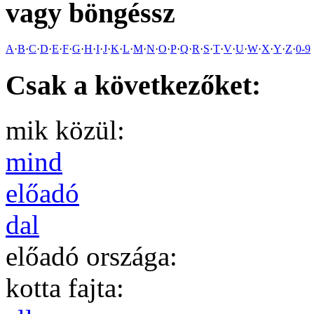
vagy böngéssz
A
·
B
·
C
·
D
·
E
·
F
·
G
·
H
·
I
·
J
·
K
·
L
·
M
·
N
·
O
·
P
·
Q
·
R
·
S
·
T
·
V
·
U
·
W
·
X
·
Y
·
Z
·
0-9
Csak a következőket:
mik közül:
mind
előadó
dal
előadó országa:
kotta fajta: