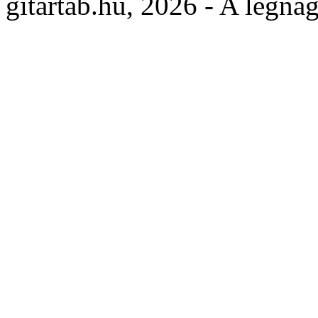
gitartab.hu,
2026 - A legnag