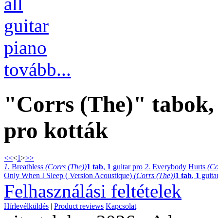
all
guitar
piano
tovább...
"Corrs (The)" tabok, 
pro kották
<<
<
1
>
>>
1.
Breathless
(Corrs (The))
1 tab
,
1
guitar pro
2.
Everybody Hurts
(Co
Only When I Sleep ( Version Acoustique)
(Corrs (The))
1 tab
,
1
guita
Felhasználási feltételek
Hírlevélküldés
|
Product reviews
Kapcsolat