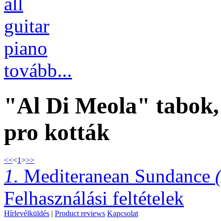
all
guitar
piano
tovább...
"Al Di Meola" tabok, 
pro kották
<<
<
1
>
>>
1.
Mediteranean Sundance
Felhasználási feltételek
Hírlevélküldés
|
Product reviews
Kapcsolat