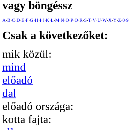
vagy böngéssz
A
·
B
·
C
·
D
·
E
·
F
·
G
·
H
·
I
·
J
·
K
·
L
·
M
·
N
·
O
·
P
·
Q
·
R
·
S
·
T
·
V
·
U
·
W
·
X
·
Y
·
Z
·
0-9
Csak a következőket:
mik közül:
mind
előadó
dal
előadó országa:
kotta fajta: