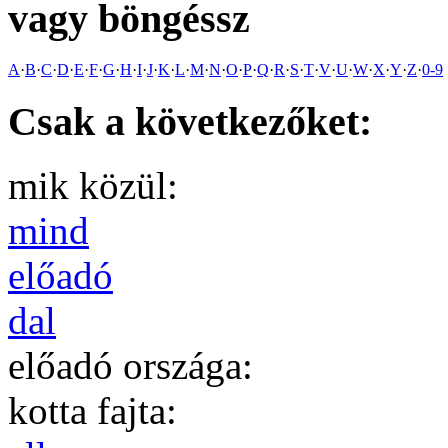
vagy böngéssz
A
·
B
·
C
·
D
·
E
·
F
·
G
·
H
·
I
·
J
·
K
·
L
·
M
·
N
·
O
·
P
·
Q
·
R
·
S
·
T
·
V
·
U
·
W
·
X
·
Y
·
Z
·
0-9
Csak a következőket:
mik közül:
mind
előadó
dal
előadó országa:
kotta fajta: