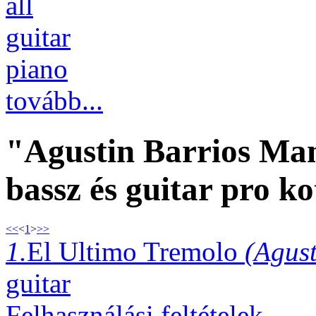
all
guitar
piano
tovább...
"Agustin Barrios Ma
bassz és guitar pro ko
<<
<
1
>
>>
1.
El Ultimo Tremolo
(Agus
guitar
Felhasználási feltételek