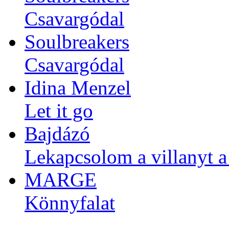
Csavargódal
Soulbreakers
Csavargódal
Idina Menzel
Let it go
Bajdázó
Lekapcsolom a villanyt 
MARGE
Könnyfalat