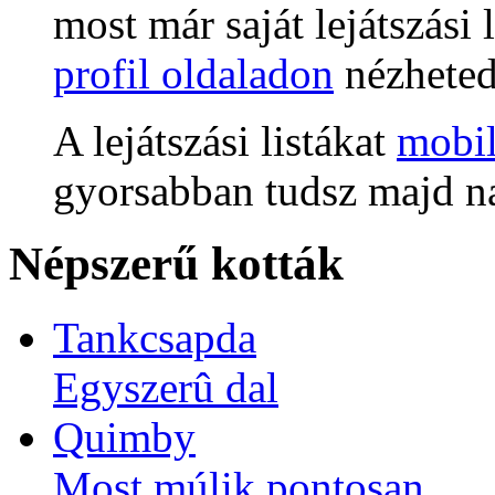
most már saját lejátszási l
profil oldaladon
nézheted
A lejátszási listákat
mobil
gyorsabban tudsz majd na
Népszerű kották
Tankcsapda
Egyszerû dal
Quimby
Most múlik pontosan