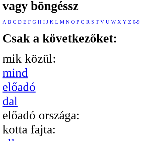
vagy böngéssz
A
·
B
·
C
·
D
·
E
·
F
·
G
·
H
·
I
·
J
·
K
·
L
·
M
·
N
·
O
·
P
·
Q
·
R
·
S
·
T
·
V
·
U
·
W
·
X
·
Y
·
Z
·
0-9
Csak a következőket:
mik közül:
mind
előadó
dal
előadó országa:
kotta fajta: