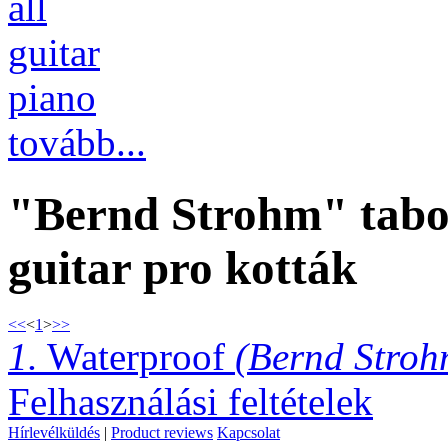
all
guitar
piano
tovább...
"Bernd Strohm" tabok
guitar pro kották
<<
<
1
>
>>
1.
Waterproof
(Bernd Stroh
Felhasználási feltételek
Hírlevélküldés
|
Product reviews
Kapcsolat