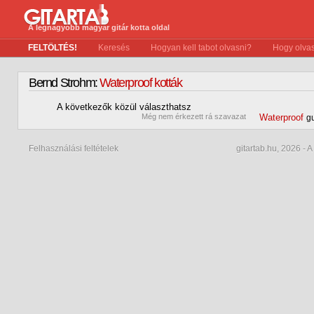
A legnagyobb magyar gitár kotta oldal
FELTÖLTÉS!
Keresés
Hogyan kell tabot olvasni?
Hogy olvas
Bernd Strohm:
Waterproof kották
A következők közül választhatsz
0
Még nem érkezett rá szavazat
Waterproof
gu
Felhasználási feltételek
gitartab.hu,
2026 - A