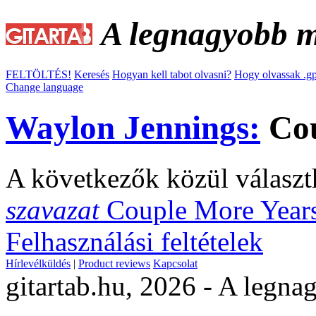
A legnagyobb ma
FELTÖLTÉS!
Keresés
Hogyan kell tabot olvasni?
Hogy olvassak .gp
Change language
Waylon Jennings:
Cou
A következők közül választ
szavazat
Couple More Year
Felhasználási feltételek
Hírlevélküldés
|
Product reviews
Kapcsolat
gitartab.hu,
2026 - A legnag