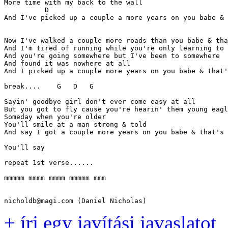
More time with my back to the wall

          D                                            
And I've picked up a couple a more years on you babe & 
Now I've walked a couple more roads than you babe & tha
And I'm tired of running while you're only learning to 
And you're going somewhere but I've been to somewhere

And found it was nowhere at all

And I picked up a couple more years on you babe & that'
break....    G   D   G

Sayin' goodbye girl don't ever come easy at all

But you got to fly cause you're hearin' them young eagl
Someday when you're older 

You'll smile at a man strong & told

And say I got a couple more years on you babe & that's 
You'll say

repeat 1st verse......

mmmmm mmmm mmmm mmmmm mmm 

+ írj egy javítási javaslatot