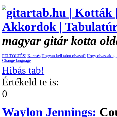
magyar gitár kotta old
FELTÖLTÉS!
Keresés
Hogyan kell tabot olvasni?
Hogy olvassak .gp
Change language
Hibás tab!
Értékeld te is:
0
Waylon Jennings:
Cou