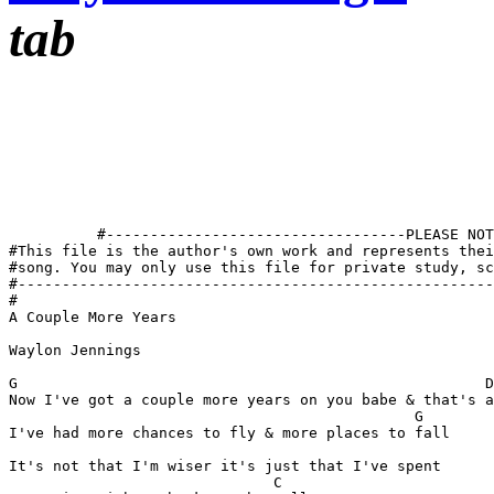
tab
          #----------------------------------PLEASE NOT
#This file is the author's own work and represents thei
#song. You may only use this file for private study, sc
#------------------------------------------------------
#

A Couple More Years

Waylon Jennings

G                                                     D

Now I've got a couple more years on you babe & that's a
                                              G

I've had more chances to fly & more places to fall

It's not that I'm wiser it's just that I've spent

                              C
