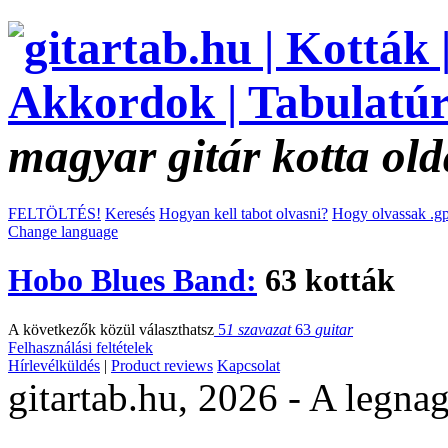
magyar gitár kotta old
FELTÖLTÉS!
Keresés
Hogyan kell tabot olvasni?
Hogy olvassak .gp
Change language
Hobo Blues Band:
63 kották
A következők közül választhatsz
5
1 szavazat
63
guitar
Felhasználási feltételek
Hírlevélküldés
|
Product reviews
Kapcsolat
gitartab.hu,
2026 - A legnag