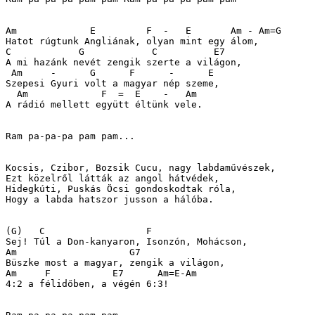
Am             E         F  -   E       Am - Am=G

Hatot rúgtunk Angliának, olyan mint egy álom,

C            G            C          E7

A mi hazánk nevét zengik szerte a világon,

 Am     -      G      F      -      E

Szepesi Gyuri volt a magyar nép szeme,

  Am             F  =  E    -   Am

A rádió mellett együtt éltünk vele.

Ram pa-pa-pa pam pam...

Kocsis, Czibor, Bozsik Cucu, nagy labdaművészek,

Ezt közelről látták az angol hátvédek,

Hidegkúti, Puskás Öcsi gondoskodtak róla,

Hogy a labda hatszor jusson a hálóba.

(G)   C                  F

Sej! Túl a Don-kanyaron, Isonzón, Mohácson,

Am                    G7

Büszke most a magyar, zengik a világon,

Am     F           E7      Am=E-Am

4:2 a félidőben, a végén 6:3!
