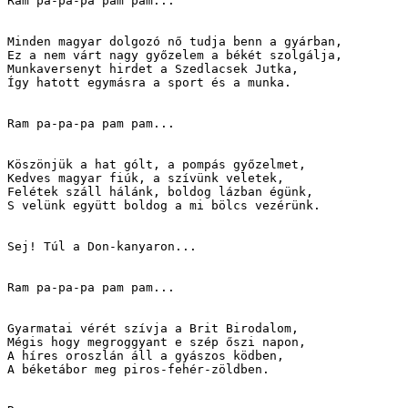
Ram pa-pa-pa pam pam...

Minden magyar dolgozó nő tudja benn a gyárban,

Ez a nem várt nagy győzelem a békét szolgálja,

Munkaversenyt hirdet a Szedlacsek Jutka,

Így hatott egymásra a sport és a munka.

Ram pa-pa-pa pam pam...

Köszönjük a hat gólt, a pompás győzelmet,

Kedves magyar fiúk, a szívünk veletek,

Felétek száll hálánk, boldog lázban égünk,

S velünk együtt boldog a mi bölcs vezérünk.

Sej! Túl a Don-kanyaron...

Ram pa-pa-pa pam pam...

Gyarmatai vérét szívja a Brit Birodalom,

Mégis hogy megroggyant e szép őszi napon,

A híres oroszlán áll a gyászos ködben,

A béketábor meg piros-fehér-zöldben.
