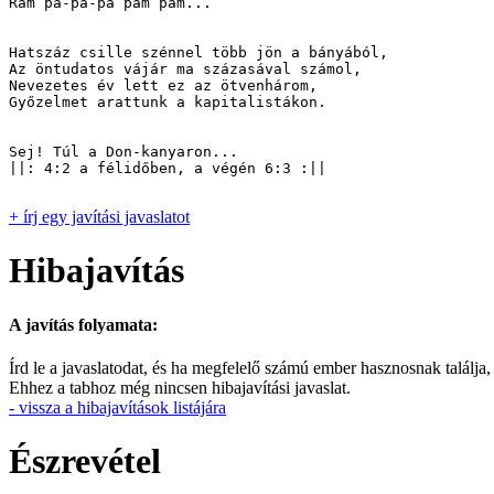
Ram pa-pa-pa pam pam...

Hatszáz csille szénnel több jön a bányából,

Az öntudatos vájár ma százasával számol,

Nevezetes év lett ez az ötvenhárom,

Győzelmet arattunk a kapitalistákon.

Sej! Túl a Don-kanyaron...

||: 4:2 a félidőben, a végén 6:3 :||

+ írj egy javítási javaslatot
Hibajavítás
A javítás folyamata:
Írd le a javaslatodat, és ha megfelelő számú ember hasznosnak találja,
Ehhez a tabhoz még nincsen hibajavítási javaslat.
- vissza a hibajavítások listájára
Észrevétel