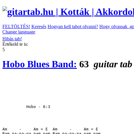
FELTÖLTÉS!
Keresés
Hogyan kell tabot olvasni?
Hogy olvassak .gp
Change language
Hibás tab!
Értékeld te is:
5
Hobo Blues Band:
63
guitar tab
          Hobo - 6:3

Am     -     Am = E  Am     -     Am = E

Ram pa-pa-pa pam pam Ram pa-pa-pa pam pam
