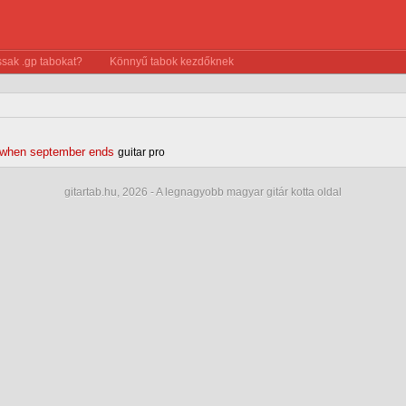
sak .gp tabokat?
Könnyű tabok kezdőknek
when september ends
guitar pro
gitartab.hu,
2026 - A legnagyobb magyar gitár kotta oldal