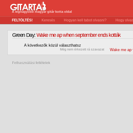
A legnagyobb magyar gitár kotta oldal
FELTÖLTÉS!
Keresés
Hogyan kell tabot olvasni?
Hogy olvas
Green Day:
Wake me ap when september ends kották
A következők közül választhatsz
0
Még nem érkezett rá szavazat
Wake me ap 
Felhasználási feltételek