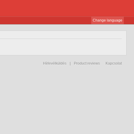
Change language
Hírlevélküldés
|
Product reviews
Kapcsolat