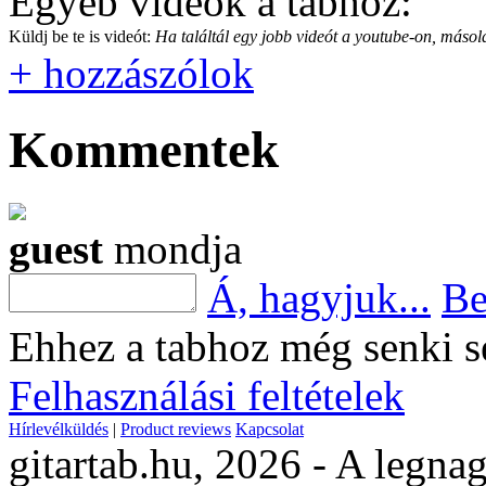
Egyéb videók a tabhoz:
Küldj be te is videót:
Ha találtál egy jobb videót a youtube-on, másold
+ hozzászólok
Kommentek
guest
mondja
Á, hagyjuk...
Be
Ehhez a tabhoz még senki s
Felhasználási feltételek
Hírlevélküldés
|
Product reviews
Kapcsolat
gitartab.hu,
2026 - A legnag