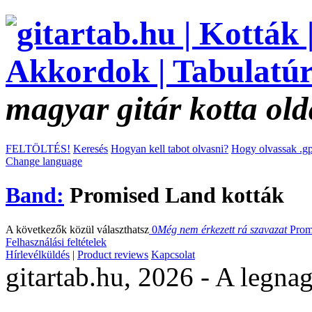
magyar gitár kotta old
FELTÖLTÉS!
Keresés
Hogyan kell tabot olvasni?
Hogy olvassak .gp
Change language
Band:
Promised Land kották
A következők közül választhatsz
0
Még nem érkezett rá szavazat
Prom
Felhasználási feltételek
Hírlevélküldés
|
Product reviews
Kapcsolat
gitartab.hu,
2026 - A legnag