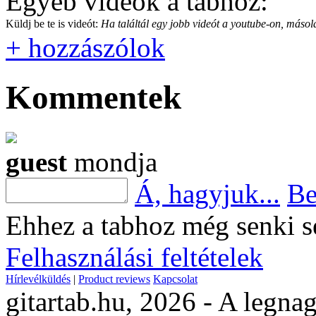
Egyéb videók a tabhoz:
Küldj be te is videót:
Ha találtál egy jobb videót a youtube-on, másold
+ hozzászólok
Kommentek
guest
mondja
Á, hagyjuk...
Be
Ehhez a tabhoz még senki s
Felhasználási feltételek
Hírlevélküldés
|
Product reviews
Kapcsolat
gitartab.hu,
2026 - A legnag