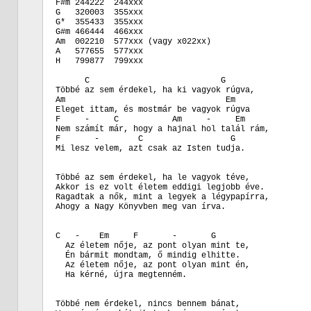
F#m 244222  244xxx

G   320003  355xxx

G*  355433  355xxx

G#m 466444  466xxx

Am  002210  577xxx (vagy x022xx)

A   577655  577xxx

H   799877  799xxx

      C                           G

Többé az sem érdekel, ha ki vagyok rúgva,

Am                                 Em

Eleget ittam, és mostmár be vagyok rúgva

F     -     C           Am     -     Em

Nem számít már, hogy a hajnal hol talál rám,

F       -        C                  G

Mi lesz velem, azt csak az Isten tudja.

Többé az sem érdekel, ha le vagyok téve,

Akkor is ez volt életem eddigi legjobb éve.

Ragadtak a nők, mint a legyek a légypapírra,

Ahogy a Nagy Könyvben meg van írva.

C   -    Em     F       -       G

  Az életem nője, az pont olyan mint te,

  Én bármit mondtam, ő mindig elhitte.

  Az életem nője, az pont olyan mint én,

  Ha kérné, újra megtenném.

Többé nem érdekel, nincs bennem bánat,
