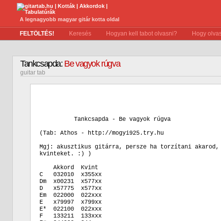
A legnagyobb magyar gitár kotta oldal
FELTÖLTÉS!
Keresés
Hogyan kell tabot olvasni?
Hogy olvas
Tankcsapda:
Be vagyok rúgva
guitar tab
          Tankcsapda - Be vagyok rúgva

(Tab: Athos - http://mogyi925.try.hu

Mgj: akusztikus gitárra, persze ha torzítani akarod, 
kvinteket. :) )

    Akkord  Kvint

C   032010  x355xx

Dm  x00231  x577xx

D   x57775  x577xx

Em  022000  022xxx

E   x79997  x799xx

E*  022100  022xxx

F   133211  133xxx
