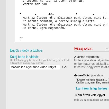
  Intettem, ha lát, az úton jöjjön át,

  Vártam már rád.

E        -       G#m             A         -      H

  Mert az életem nője mégiscsak pont olyan, mint te,

  Én bármit mondtam, ő persze mindig elhitte.

  Mert az életem nője mégiscsak pont olyan, mint én,

  Ha kérné, újra megtenném.

Hibajavítás
+ 
Egyéb videók a tabhoz:
Küldj be te is videót:
A javítás folyamata:
Ha találtál egy jobb videót a youtube-on, másold ide
Írd le a javaslatodat, és 
a linkjét és nyomj egy enteret
ember hasznosnak találja,
Go!
felkérést, hogy vezesd át 
deveofficial
javaslata:
"Engem hidegen hagynak..."

Ott Em van, nem Dm, ezenkívü
Szerintem is így helyes!
Nem értek vele egyet.
még 10 szavazat kell az elf