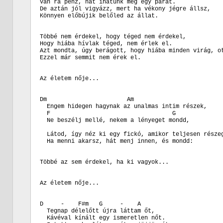
Van rá pénz, hát ihatunk még egy párat.

De aztán jól vigyázz, mert ha vékony jégre állsz,

Könnyen előbújik belőled az állat.

Többé nem érdekel, hogy téged nem érdekel,

Hogy hiába hívlak téged, nem érlek el.

Azt mondta, úgy berágott, hogy hiába minden virág, ot
Ezzel már semmit nem érek el.

Az életem nője...

Dm                       Am

  Engem hidegen hagynak az unalmas intim részek,

  F                                   G

  Ne beszélj mellé, nekem a lényeget mondd,

  Látod, így néz ki egy fickó, amikor teljesen részeg
  Ha menni akarsz, hát menj innen, és mondd:

Többé az sem érdekel, ha ki vagyok...

Az életem nője...

D     -    F#m   G     -    A

  Tegnap délelőtt újra láttam őt,

  Kávéval kínált egy ismeretlen nőt.
