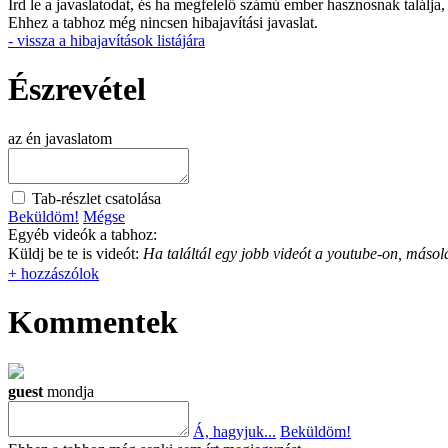
Írd le a javaslatodat, és ha megfelelő számú ember hasznosnak találja,
Ehhez a tabhoz még nincsen hibajavítási javaslat.
- vissza a hibajavítások listájára
Észrevétel
az én javaslatom
Tab-részlet csatolása
Beküldöm!
Mégse
Egyéb videók a tabhoz:
Küldj be te is videót:
Ha találtál egy jobb videót a youtube-on, másold
+ hozzászólok
Kommentek
guest
mondja
Á, hagyjuk...
Beküldöm!