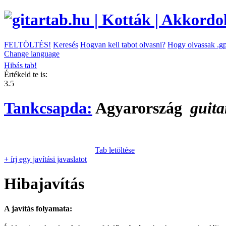
FELTÖLTÉS!
Keresés
Hogyan kell tabot olvasni?
Hogy olvassak .gp
Change language
Hibás tab!
Értékeld te is:
3.5
Tankcsapda:
Agyarország
guita
Tab letöltése
+ írj egy javítási javaslatot
Hibajavítás
A javítás folyamata: