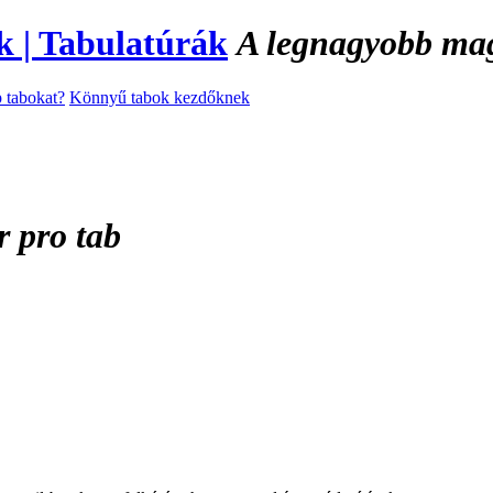
A legnagyobb magy
 tabokat?
Könnyű tabok kezdőknek
r pro tab