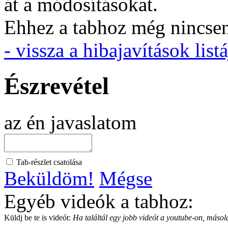
át a módosításokat.
Ehhez a tabhoz még nincsen 
- vissza a hibajavítások listá
Észrevétel
az én javaslatom
Tab-részlet csatolása
Beküldöm!
Mégse
Egyéb videók a tabhoz:
Küldj be te is videót:
Ha találtál egy jobb videót a youtube-on, másold