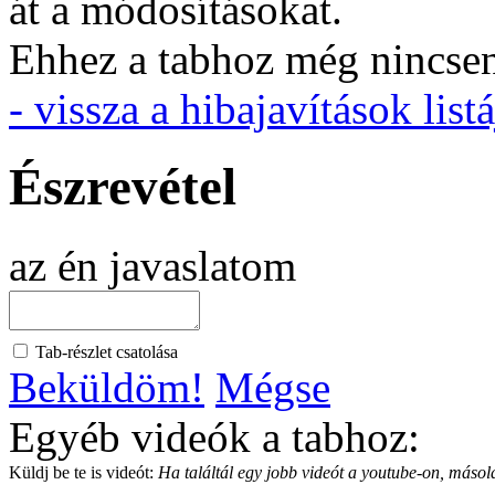
át a módosításokat.
Ehhez a tabhoz még nincsen 
- vissza a hibajavítások listá
Észrevétel
az én javaslatom
Tab-részlet csatolása
Beküldöm!
Mégse
Egyéb videók a tabhoz:
Küldj be te is videót:
Ha találtál egy jobb videót a youtube-on, másold