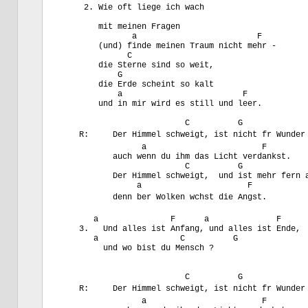
      2. Wie oft liege ich wach

         mit meinen Fragen

                a                         F

         (und) finde meinen Traum nicht mehr -

               C

         die Sterne sind so weit,

             G

         die Erde scheint so kalt

             a                         F

         und in mir wird es still und leer.

                           C          G

     R:     Der Himmel schweigt, ist nicht fr Wunder 
                  a                        F

            auch wenn du ihm das Licht verdankst.

                           C          G

            Der Himmel schweigt,  und ist mehr fern a
                 a                      F

            denn ber Wolken wchst die Angst.

        a               F      a              F

     3.   Und alles ist Anfang, und alles ist Ende,

        a                 C          G

          und wo bist du Mensch ?

                           C          G

     R:     Der Himmel schweigt, ist nicht fr Wunder 
                  a                        F
