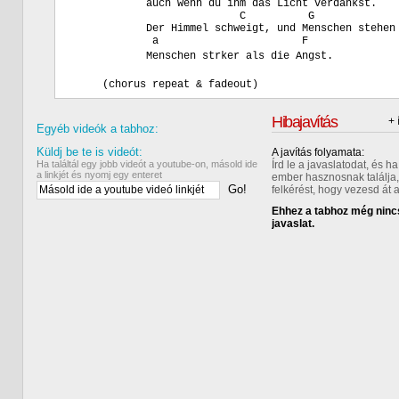
            auch wenn du ihm das Licht verdankst.

                           C          G

            Der Himmel schweigt, und Menschen stehen 
             a                       F

            Menschen strker als die Angst.

Hibajavítás
+ 
Egyéb videók a tabhoz:
Küldj be te is videót:
A javítás folyamata:
Ha találtál egy jobb videót a youtube-on, másold ide
Írd le a javaslatodat, és 
a linkjét és nyomj egy enteret
ember hasznosnak találja,
Go!
felkérést, hogy vezesd át 
Ehhez a tabhoz még nincs
javaslat.