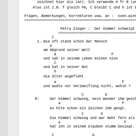
      zeichnet hier Ais (A#). Ich verwende H fr B (u
    Also ist z.B. f gleich Fm, C bleibt C und h ist B
Fragen, Bemerkungen, Korrekturen usw. an :  sven.winn
=====================================================
		 Petra Zieger :  Der Himmel schweigt

		=====================================

             C

      1. Wie oft stand schon der Mensch

            G

         am Abgrund seiner Welt

              a                          F

         und sah in seinem Leben keinen Sinn

              C

         und hat in seiner Not

              G

         die Gtter angefleht

              a                               F

         und wuáte vor Verzweiflung nicht, wohin ?

                           C          G

     R:     Der Himmel schwieg, kein Wunder ihm gesch
                a                             F

            es htte schon ein Zeichen ihm gengt.

                           C        G

            Die Himmel schwieg und war mehr fern als 
                a                              F

            hat ihn in seinem Glauben stumm besiegt.

             C                  G
