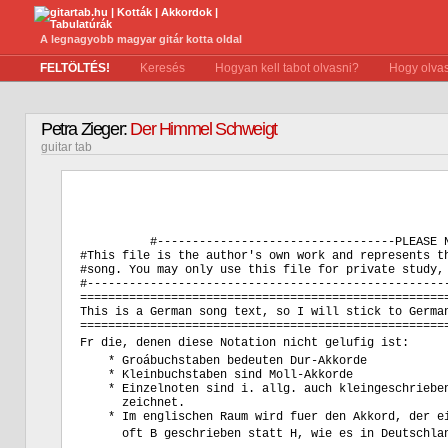
A legnagyobb magyar gitár kotta oldal
FELTÖLTÉS!
Keresés
Hogyan kell tabot olvasni?
Hogy olvas
Petra Zieger:
Der Himmel Schweigt
guitar tab
          #----------------------------------PLEASE N
#This file is the author's own work and represents th
#song. You may only use this file for private study, 
#----------------------------------------------------
=====================================================
This is a German song text, so I will stick to German
=====================================================
Fr die, denen diese Notation nicht gelufig ist:

    * Groábuchstaben bedeuten Dur-Akkorde

    * Kleinbuchstaben sind Moll-Akkorde

    * Einzelnoten sind i. allg. auch kleingeschrieben
      zeichnet.

    * Im englischen Raum wird fuer den Akkord, der ei
      oft B geschrieben statt H, wie es in Deutschlan