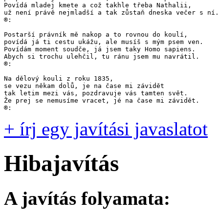
Povídá mladej kmete a což takhle třeba Nathalii,

už není právě nejmladší a tak zůstaň dneska večer s ní.

®:

Postarší právník mě nakop a to rovnou do koulí,

povídá já ti cestu ukážu, ale musíš s mým psem ven.

Povídám moment soudče, já jsem taky Homo sapiens.

Abych si trochu ulehčil, tu ránu jsem mu navrátil.

®:

Na dělový kouli z roku 1835, 

se vezu někam dolů, je na čase mi závidět

tak letim mezi vás, pozdravuje vás tamten svět.

Že prej se nemusíme vracet, jé na čase mi závidět.

®:
+ írj egy javítási javaslatot
Hibajavítás
A javítás folyamata: