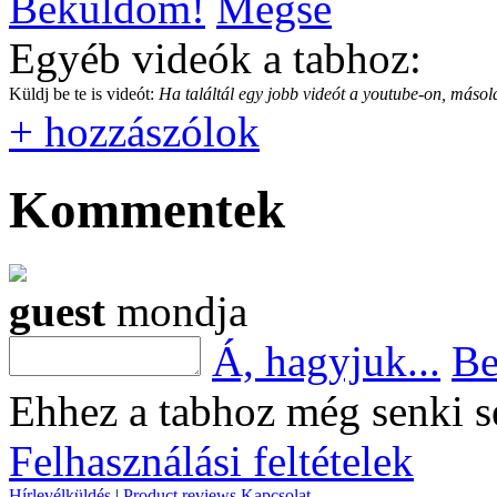
Beküldöm!
Mégse
Egyéb videók a tabhoz:
Küldj be te is videót:
Ha találtál egy jobb videót a youtube-on, másold
+ hozzászólok
Kommentek
guest
mondja
Á, hagyjuk...
Be
Ehhez a tabhoz még senki s
Felhasználási feltételek
Hírlevélküldés
|
Product reviews
Kapcsolat