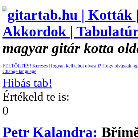
magyar gitár kotta old
FELTÖLTÉS!
Keresés
Hogyan kell tabot olvasni?
Hogy olvassak .gp
Change language
Hibás tab!
Értékeld te is:
0
Petr Kalandra:
Břím