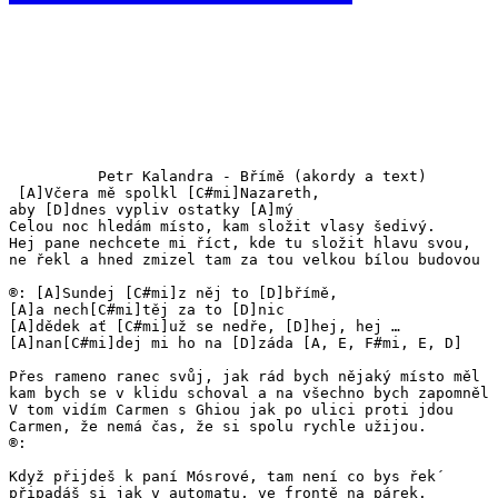
          Petr Kalandra - Břímě (akordy a text)

 [A]Včera mě spolkl [C#mi]Nazareth, 

aby [D]dnes vypliv ostatky [A]mý

Celou noc hledám místo, kam složit vlasy šedivý.

Hej pane nechcete mi říct, kde tu složit hlavu svou,

ne řekl a hned zmizel tam za tou velkou bílou budovou

®: [A]Sundej [C#mi]z něj to [D]břímě, 

[A]a nech[C#mi]těj za to [D]nic

[A]dědek ať [C#mi]už se nedře, [D]hej, hej … 

[A]nan[C#mi]dej mi ho na [D]záda [A, E, F#mi, E, D]

Přes rameno ranec svůj, jak rád bych nějaký místo měl

kam bych se v klidu schoval a na všechno bych zapomněl

V tom vidím Carmen s Ghiou jak po ulici proti jdou

Carmen, že nemá čas, že si spolu rychle užijou. 

®:

Když přijdeš k paní Mósrové, tam není co bys řek´

připadáš si jak v automatu, ve frontě na párek.
