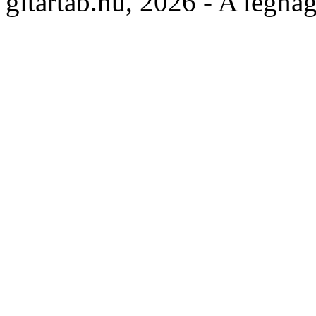
gitartab.hu,
2026 - A legnag