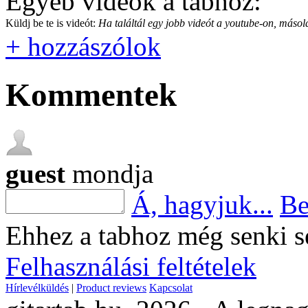
Egyéb videók a tabhoz:
Küldj be te is videót:
Ha találtál egy jobb videót a youtube-on, másold
+ hozzászólok
Kommentek
guest
mondja
Á, hagyjuk...
Be
Ehhez a tabhoz még senki s
Felhasználási feltételek
Hírlevélküldés
|
Product reviews
Kapcsolat