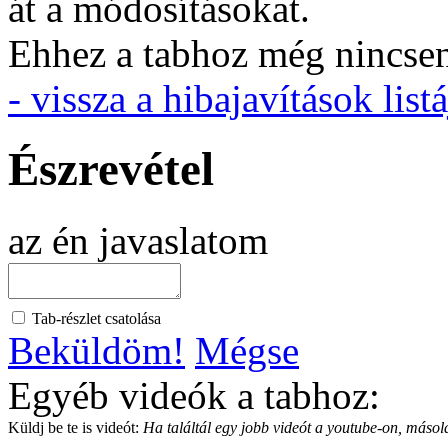
át a módosításokat.
Ehhez a tabhoz még nincsen 
- vissza a hibajavítások listá
Észrevétel
az én javaslatom
Tab-részlet csatolása
Beküldöm!
Mégse
Egyéb videók a tabhoz:
Küldj be te is videót:
Ha találtál egy jobb videót a youtube-on, másold