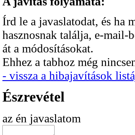
A javítás folyamata:
Írd le a javaslatodat, és h
hasznosnak találja, e-mail-
át a módosításokat.
Ehhez a tabhoz még nincsen 
- vissza a hibajavítások listá
Észrevétel
az én javaslatom