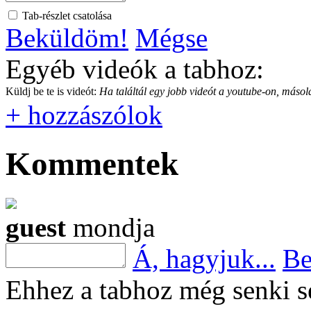
Tab-részlet csatolása
Beküldöm!
Mégse
Egyéb videók a tabhoz:
Küldj be te is videót:
Ha találtál egy jobb videót a youtube-on, másold
+ hozzászólok
Kommentek
guest
mondja
Á, hagyjuk...
Be
Ehhez a tabhoz még senki s