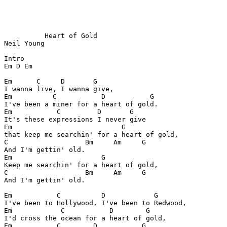
          Heart of Gold

Neil Young

Intro

Em D Em

Em      C     D       G

I wanna live, I wanna give,

Em          C           D           G

I've been a miner for a heart of gold.

Em           C         D       G

It's these expressions I never give

Em                           G

that keep me searchin' for a heart of gold, 

C                   Bm     Am     G

And I'm gettin' old. 

Em                      G

Keep me searchin' for a heart of gold,

C                   Bm     Am     G

And I'm gettin' old. 

Em           C          D            G

I've been to Hollywood, I've been to Redwood,

Em            C           D        G

I'd cross the ocean for a heart of gold,

Em           C        D           G
