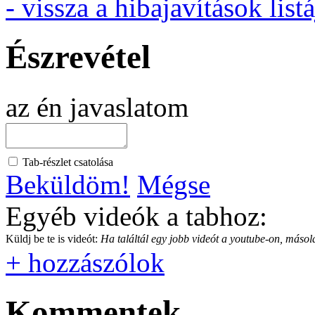
- vissza a hibajavítások listá
Észrevétel
az én javaslatom
Tab-részlet csatolása
Beküldöm!
Mégse
Egyéb videók a tabhoz:
Küldj be te is videót:
Ha találtál egy jobb videót a youtube-on, másold
+ hozzászólok
Kommentek