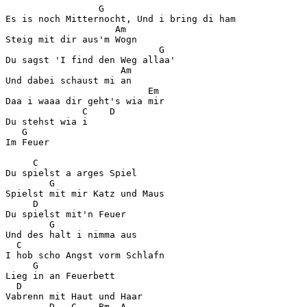
                 G

Es is noch Mitternocht, Und i bring di ham

                    Am

Steig mit dir aus'm Wogn

                            G

Du sagst 'I find den Weg allaa'

                     Am

Und dabei schaust mi an

                          Em

Daa i waaa dir geht's wia mir

              C    D

Du stehst wia i

   G

Im Feuer

     C

Du spielst a arges Spiel

        G

Spielst mit mir Katz und Maus

     D

Du spielst mit'n Feuer

        G

Und des halt i nimma aus

  C

I hob scho Angst vorm Schlafn

     G

Lieg in an Feuerbett

  D

Vabrenn mit Haut und Haar

        D   C    Bm  A
