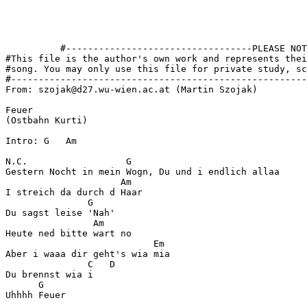
          #----------------------------------PLEASE NOT
#This file is the author's own work and represents thei
#song. You may only use this file for private study, sc
#------------------------------------------------------
From: szojak@d27.wu-wien.ac.at (Martin Szojak)

Feuer

(Ostbahn Kurti)

Intro: G   Am

N.C.                  G

Gestern Nocht in mein Wogn, Du und i endlich allaa

                     Am

I streich da durch d Haar

               G

Du sagst leise 'Nah'

                Am

Heute ned bitte wart no

                           Em

Aber i waaa dir geht's wia mia

               C   D

Du brennst wia i

      G

Uhhhh Feuer
