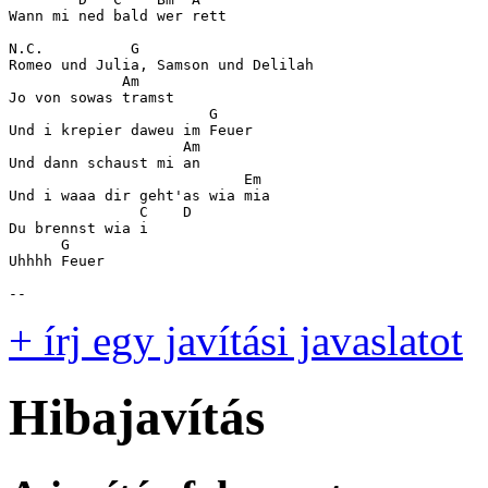
Wann mi ned bald wer rett

N.C.          G

Romeo und Julia, Samson und Delilah

             Am

Jo von sowas tramst

                       G

Und i krepier daweu im Feuer

                    Am

Und dann schaust mi an

                           Em

Und i waaa dir geht'as wia mia

               C    D

Du brennst wia i

      G

Uhhhh Feuer

+ írj egy javítási javaslatot
Hibajavítás