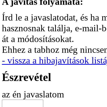
A javítás folyamata:
Írd le a javaslatodat, és h
hasznosnak találja, e-mail-
át a módosításokat.
Ehhez a tabhoz még nincsen 
- vissza a hibajavítások listá
Észrevétel
az én javaslatom