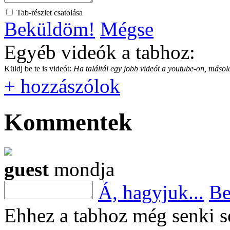
Tab-részlet csatolása
Beküldöm!
Mégse
Egyéb videók a tabhoz:
Küldj be te is videót:
Ha találtál egy jobb videót a youtube-on, másold
+ hozzászólok
Kommentek
guest
mondja
Á, hagyjuk...
Be
Ehhez a tabhoz még senki s