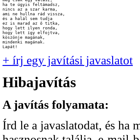
ha te úgyis feltámadsz,

nincs az a szar karma,

ami ne hullna rád vissza,

és a halál sem tudja

ez is marad az ő titka,

hogy lett ilyen ronda,

hogy lett így elfojtva,

köszönje magának,

mindenki magának.

+ írj egy javítási javaslatot
Hibajavítás
A javítás folyamata:
Írd le a javaslatodat, és h
hasznosnak találja, e-mail-