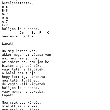
beteljesítsétek,

e-x

B-8

G-7

D-8

A-7

E-x

hulljon le a porba,

         Dm    Bb  F   C

menjen a pokolba.

Lapát!

Ha meg kérdés van, 

akkor megannyi válasz van,

ami meg nem jön be,

az embereknek nem jön be,

biztos a jó szándék,

vagy talán a táplálék,

a halál sem tudja,

hogy lett így elrontva,

még talán történet,

de végig kell vigyétek,

hulljon le a porba,

vagy menjen a pokolba.

Lapát!

Még csak egy kérdés,

mielőtt szúr a kés,

még csak egy válasz,
