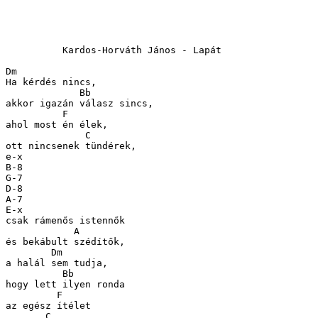
          Kardos-Horváth János - Lapát

Dm

Ha kérdés nincs, 

             Bb

akkor igazán válasz sincs,

          F

ahol most én élek, 

              C

ott nincsenek tündérek,

e-x

B-8

G-7

D-8

A-7

E-x

csak rámenős istennők 

            A

és bekábult szédítők,

        Dm

a halál sem tudja, 

          Bb

hogy lett ilyen ronda

         F

az egész ítélet

       C
