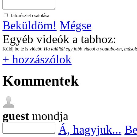
Tab-részlet csatolása
Beküldöm!
Mégse
Egyéb videók a tabhoz:
Küldj be te is videót:
Ha találtál egy jobb videót a youtube-on, másold
+ hozzászólok
Kommentek
guest
mondja
Á, hagyjuk...
Be