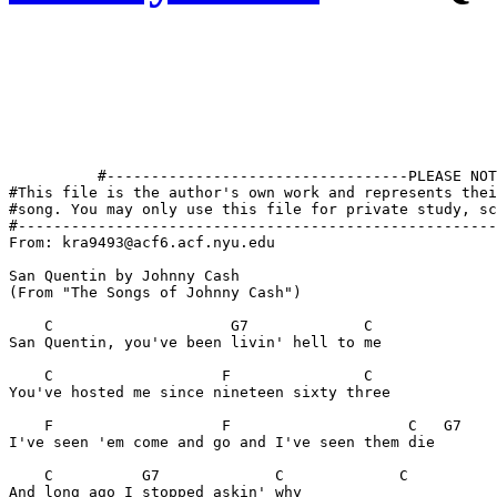
          #----------------------------------PLEASE NOT
#This file is the author's own work and represents thei
#song. You may only use this file for private study, sc
#------------------------------------------------------
From: kra9493@acf6.acf.nyu.edu

San Quentin by Johnny Cash

(From "The Songs of Johnny Cash") 

    C                    G7             C              
San Quentin, you've been livin' hell to me

    C                   F               C              
You've hosted me since nineteen sixty three

    F                   F                    C   G7    
I've seen 'em come and go and I've seen them die

    C          G7             C             C

And long ago I stopped askin' why
