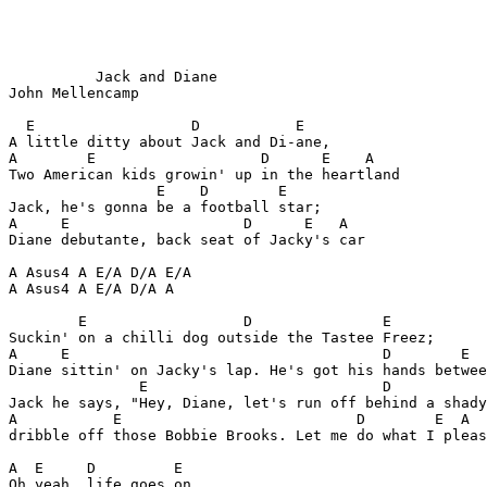
          Jack and Diane

John Mellencamp

  E                  D           E

A little ditty about Jack and Di-ane,

A        E                   D      E    A

Two American kids growin' up in the heartland

                 E    D        E

Jack, he's gonna be a football star;

A     E                    D      E   A

Diane debutante, back seat of Jacky's car

A Asus4 A E/A D/A E/A

A Asus4 A E/A D/A A

        E                  D               E

Suckin' on a chilli dog outside the Tastee Freez;

A     E                                    D        E  
Diane sittin' on Jacky's lap. He's got his hands betwee
               E                           D           
Jack he says, "Hey, Diane, let's run off behind a shady
A           E                           D        E  A

dribble off those Bobbie Brooks. Let me do what I pleas
A  E     D         E

Oh yeah, life goes on,
