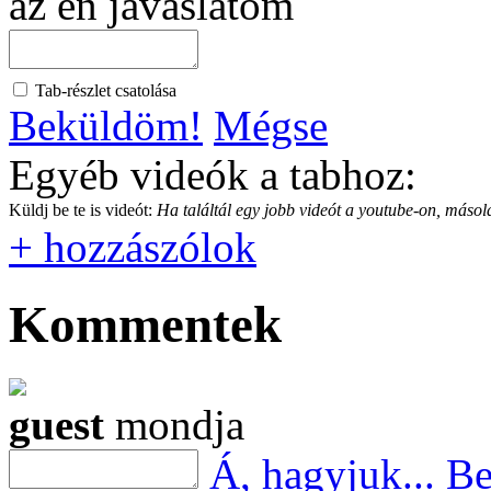
az én javaslatom
Tab-részlet csatolása
Beküldöm!
Mégse
Egyéb videók a tabhoz:
Küldj be te is videót:
Ha találtál egy jobb videót a youtube-on, másold
+ hozzászólok
Kommentek
guest
mondja
Á, hagyjuk...
Be