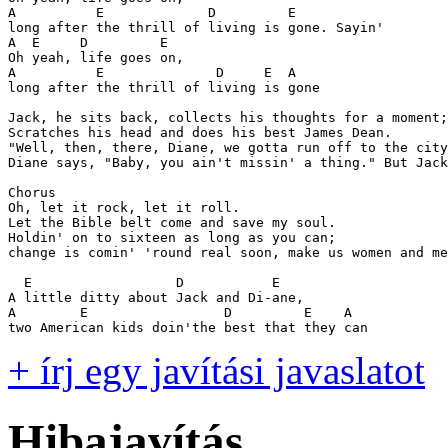
A          E             D         E

long after the thrill of living is gone. Sayin'

A  E     D         E

Oh yeah, life goes on,

A          E              D     E  A

long after the thrill of living is gone

Jack, he sits back, collects his thoughts for a moment;

Scratches his head and does his best James Dean.

"Well, then, there, Diane, we gotta run off to the city

Diane says, "Baby, you ain't missin' a thing." But Jack
Chorus

Oh, let it rock, let it roll.

Let the Bible belt come and save my soul.

Holdin' on to sixteen as long as you can;

change is comin' 'round real soon, make us women and me
  E                  D           E

A little ditty about Jack and Di-ane,

A        E                 D         E    A

two American kids doin'the best that they can
+ írj egy javítási javaslatot
Hibajavítás