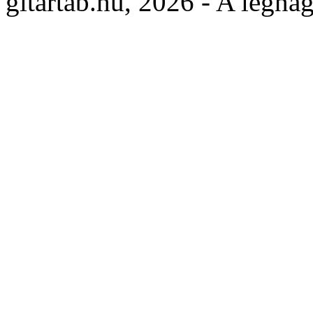
gitartab.hu,
2026 - A legnag