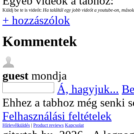
Egyéb videók a tabhoz:
Küldj be te is videót:
Ha találtál egy jobb videót a youtube-on, másold
+ hozzászólok
Kommentek
guest
mondja
Á, hagyjuk...
Be
Ehhez a tabhoz még senki s
Felhasználási feltételek
Hírlevélküldés
|
Product reviews
Kapcsolat