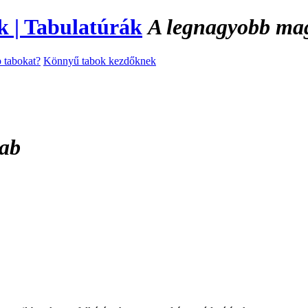
A legnagyobb magy
 tabokat?
Könnyű tabok kezdőknek
tab