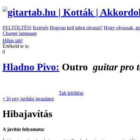
FELTÖLTÉS!
Keresés
Hogyan kell tabot olvasni?
Hogy olvassak .gp
Change language
Hibás tab!
Értékeld te is:
0
Hladno Pivo:
Outro
guitar pro 
Tab letöltése
+ írj egy javítási javaslatot
Hibajavítás
A javítás folyamata: