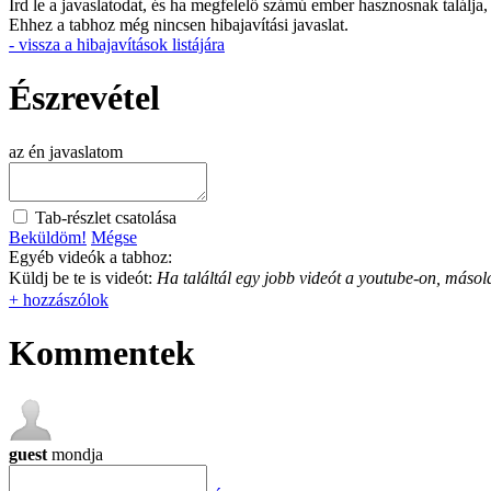
Írd le a javaslatodat, és ha megfelelő számú ember hasznosnak találja,
Ehhez a tabhoz még nincsen hibajavítási javaslat.
- vissza a hibajavítások listájára
Észrevétel
az én javaslatom
Tab-részlet csatolása
Beküldöm!
Mégse
Egyéb videók a tabhoz:
Küldj be te is videót:
Ha találtál egy jobb videót a youtube-on, másold
+ hozzászólok
Kommentek
guest
mondja