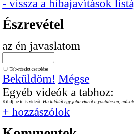
- vissza a hibajavítások listá
Észrevétel
az én javaslatom
Tab-részlet csatolása
Beküldöm!
Mégse
Egyéb videók a tabhoz:
Küldj be te is videót:
Ha találtál egy jobb videót a youtube-on, másold
+ hozzászólok
Kommentek