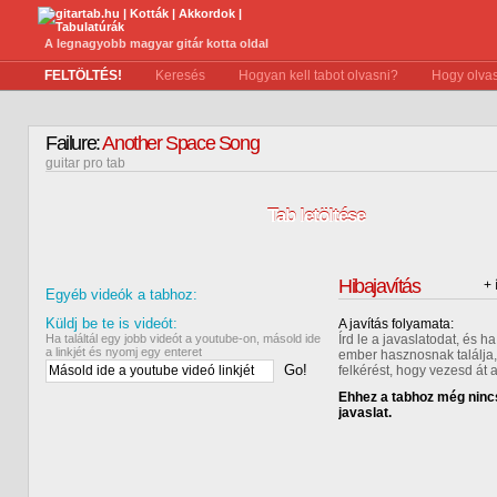
A legnagyobb magyar gitár kotta oldal
FELTÖLTÉS!
Keresés
Hogyan kell tabot olvasni?
Hogy olvas
Failure:
Another Space Song
guitar pro tab
Tab letöltése
Hibajavítás
+ 
Egyéb videók a tabhoz:
Küldj be te is videót:
A javítás folyamata:
Ha találtál egy jobb videót a youtube-on, másold ide
Írd le a javaslatodat, és 
a linkjét és nyomj egy enteret
ember hasznosnak találja,
Go!
felkérést, hogy vezesd át 
Ehhez a tabhoz még nincs
javaslat.