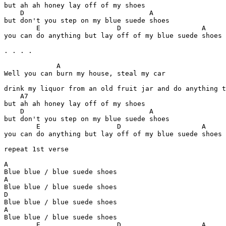
but ah ah honey lay off of my shoes

    D                               A

but don't you step on my blue suede shoes

        E                   D                    A

you can do anything but lay off of my blue suede shoes

. . . .

             A

Well you can burn my house, steal my car

drink my liquor from an old fruit jar and do anything t
    A7

but ah ah honey lay off of my shoes

    D                               A

but don't you step on my blue suede shoes

        E                   D                    A

you can do anything but lay off of my blue suede shoes

repeat 1st verse

A

Blue blue / blue suede shoes

A

Blue blue / blue suede shoes

D

Blue blue / blue suede shoes

A

Blue blue / blue suede shoes

        E                   D                    A
