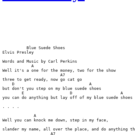
          Blue Suede Shoes

Elvis Presley

Words and Music by Carl Perkins

            A

Well it's a one for the money, two for the show

                        A7

three to get ready, now go cat go

    D                               A

but don't you step on my blue suede shoes

        E                   D                    A

you can do anything but lay off of my blue suede shoes

. . . .

             A

Well you can knock me down, step in my face,

slander my name, all over the place, and do anything th
                    A7
