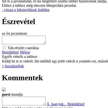
Írd le a javaslatodat, és ha megfelelő számú ember hasznosnak találja,
Ehhez a tabhoz még nincsen hibajavítási javaslat.
- vissza a hibajavítások listájára
Észrevétel
az én javaslatom
Tab-részlet csatolása
Beküldöm!
Mégse
Egyéb videók a tabhoz:
Küldj be te is videót:
Ha találtál egy jobb videót a youtube-on, másold
+ hozzászólok
Kommentek
guest
mondja
Á, hagyjuk...
Beküldöm!