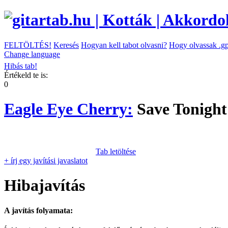
FELTÖLTÉS!
Keresés
Hogyan kell tabot olvasni?
Hogy olvassak .gp
Change language
Hibás tab!
Értékeld te is:
0
Eagle Eye Cherry:
Save Tonigh
Tab letöltése
+ írj egy javítási javaslatot
Hibajavítás
A javítás folyamata: