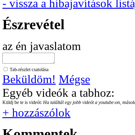
- vissza a hibajavítások listá
Észrevétel
az én javaslatom
Tab-részlet csatolása
Beküldöm!
Mégse
Egyéb videók a tabhoz:
Küldj be te is videót:
Ha találtál egy jobb videót a youtube-on, másold
+ hozzászólok
Kommentek