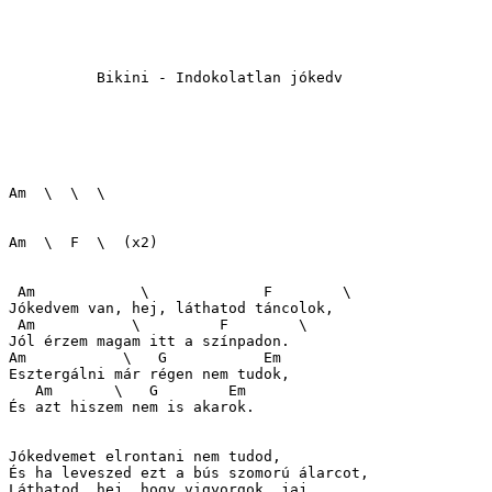
          Bikini - Indokolatlan jókedv

Am  \  \  \

Am  \  F  \  (x2)

 Am            \             F        \

Jókedvem van, hej, láthatod táncolok,

 Am           \         F        \

Jól érzem magam itt a színpadon.

Am           \   G           Em

Esztergálni már régen nem tudok,

   Am       \   G        Em

És azt hiszem nem is akarok.

Jókedvemet elrontani nem tudod,

És ha leveszed ezt a bús szomorú álarcot,

Láthatod, hej, hogy vigyorgok, jaj,
