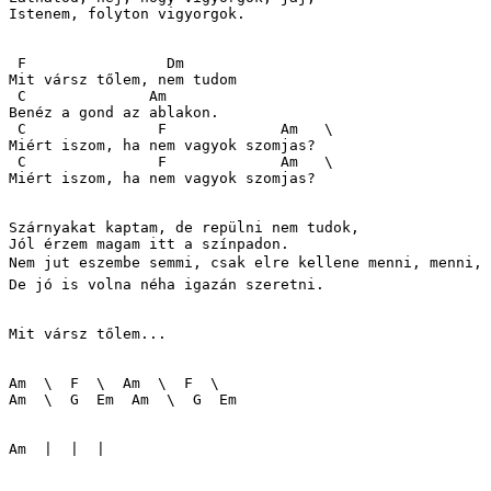
Istenem, folyton vigyorgok.

 F                Dm

Mit vársz tőlem, nem tudom

 C              Am

Benéz a gond az ablakon.

 C               F             Am   \

Miért iszom, ha nem vagyok szomjas?

 C               F             Am   \

Miért iszom, ha nem vagyok szomjas?

Szárnyakat kaptam, de repülni nem tudok,

Jól érzem magam itt a színpadon.

Nem jut eszembe semmi, csak elre kellene menni, menni,

De jó is volna néha igazán szeretni.

Mit vársz tőlem...

Am  \  F  \  Am  \  F  \

Am  \  G  Em  Am  \  G  Em

Am  |  |  |
