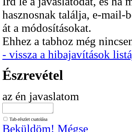
Írd le a javaslatodat, és h
hasznosnak találja, e-mail-
át a módosításokat.
Ehhez a tabhoz még nincsen 
- vissza a hibajavítások listá
Észrevétel
az én javaslatom
Tab-részlet csatolása
Beküldöm!
Mégse