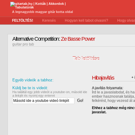
A legnagyobb magyar gitár kotta oldal
FELTÖLTÉS!
Keresés
Hogyan kell tabot olvasni?
Hogy olvas
Alternative Competition:
Ze Basse Power
guitar pro tab
Tab letöltése
Hibajavítás
+ 
Egyéb videók a tabhoz:
Küldj be te is videót:
A javítás folyamata:
Ha találtál egy jobb videót a youtube-on, másold ide
Írd le a javaslatodat, és 
a linkjét és nyomj egy enteret
ember hasznosnak találja,
Go!
felkérést, hogy vezesd át 
Ehhez a tabhoz még nincs
javaslat.