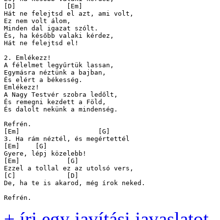
[D]		[Em]		

Hát ne felejtsd el azt, ami volt,

Ez nem volt álom,

Minden dal igazat szólt.

És, ha később valaki kérdez,

Hát ne felejtsd el!

2. Emlékezz!

A félelmet legyűrtük lassan,

Egymásra néztünk a bajban,

És elért a békesség.

Emlékezz!

A Nagy Testvér szobra ledőlt,

És remegni kezdett a Föld,

És dalolt nekünk a mindenség.

Refrén.

[Em] 			[G] 		

3. Ha rám néztél, és megértettél

[Em] 	[G] 

Gyere, lépj közelebb!

[Em] 		[G] 		

Ezzel a tollal ez az utolsó vers,

[C]		[D]

De, ha te is akarod, még írok neked.

+ írj egy javítási javaslatot