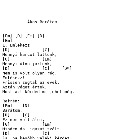
          Ákos-Barátom 

[Em] [D] [Em] [D]

[Em]	

1. Emlékezz!

[D]		[C]

Mennyi harcot láttunk,

[G] 		[Em]

Mennyi úton jártunk,

[D]		[C]	[D*]

Nem is volt olyan rég.

Emlékezz!

Frissen zúgtak az évek,

Aztán véget értek,

Most azt kérded mi jöhet még.

Refrén:

[Em] 	[D]

Barátom,

[D]	[C]

Ez nem volt álom,

[G]		[Em]

Minden dal igazat szólt.

[D]		[C]

És, ha később valaki kérdez,
