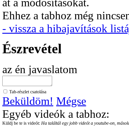
át a módosításokat.
Ehhez a tabhoz még nincsen 
- vissza a hibajavítások listá
Észrevétel
az én javaslatom
Tab-részlet csatolása
Beküldöm!
Mégse
Egyéb videók a tabhoz:
Küldj be te is videót:
Ha találtál egy jobb videót a youtube-on, másold