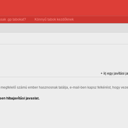
sak .gp tabokat?
Könnyű tabok kezdőknek
+ írj egy javítási j
ha megfelelő számú ember hasznosnak találja, e-mail-ben kapsz felkérést, hogy veze
en hibajavítási javaslat.