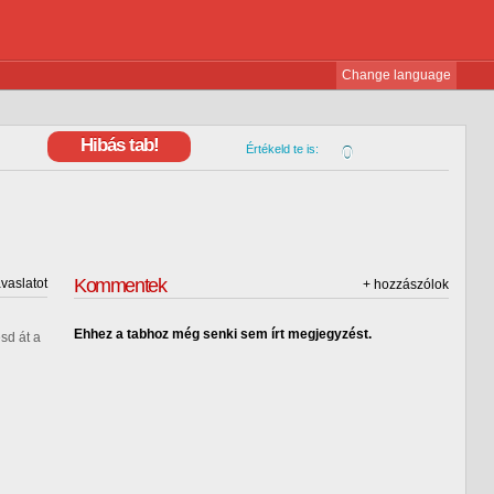
Change language
Hibás tab!
Értékeld te is:
0
Kommentek
avaslatot
+ hozzászólok
guest
mondja
Ehhez a tabhoz még senki sem írt megjegyzést.
sd át a
Beküldöm!
Á, hagyjuk...