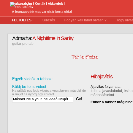
A legnagyobb magyar gitár kotta oldal
FELTÖLTÉS!
Keresés
Hogyan kell tabot olvasni?
Hogy olvas
Admatha:
A Nighttime In Sanity
guitar pro tab
Tab letöltése
Hibajavítás
Egyéb videók a tabhoz:
Küldj be te is videót:
A javítás folyamata:
Ha találtál egy jobb videót a youtube-on, másold ide
Írd le a javaslatodat, és 
a linkjét és nyomj egy enteret
módosításokat.
Go!
Ehhez a tabhoz még nincs